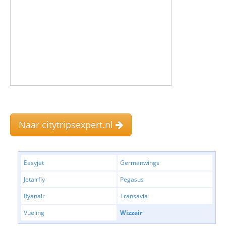
Naar citytripsexpert.nl
Easyjet
Germanwings
Jetairfly
Pegasus
Ryanair
Transavia
Vueling
Wizzair