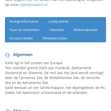
op
www.citytripsexpert.nl
.
Nuttige informative
Lonely planet
Tours en activiteiten
Vakanties
Wintervakanties
Groupon (Italie)
Wikipedia (Italie)
Algemeen
Italië ligt in het zuiden van Europa.
Ten noorden grenst Italië aan Frankrijk, Zwitserland,
Oostenrijk en Slovenië. De rest van het land wordt omringd
door de Tyrreense Zee, de Middellandse Zee, de Ionische
Zee en de Adriatische Zee.
Italië bestaat uit vier landschappen: het Alpengebied, de Po-
vlakte, het Apennijns schiereiland en de eilanden.