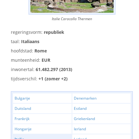
Italie Caracalla Thermen
regeringsvorm:
republiek
taal:
Italiaans
hoofdstad:
Rome
munteenheid:
EUR
inwonertal:
61.482.297 (2013)
tijdsverschil:
+1 (zomer +2)
Bulgarije
Denemarken
Duitsland
Estland
Frankrijk
Griekenland
Hongarije
Ierland