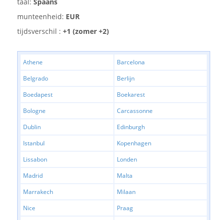
taal:
Spaans
munteenheid:
EUR
tijdsverschil :
+1 (zomer +2)
Athene
Barcelona
Belgrado
Berlijn
Boedapest
Boekarest
Bologne
Carcassonne
Dublin
Edinburgh
Istanbul
Kopenhagen
Lissabon
Londen
Madrid
Malta
Marrakech
Milaan
Nice
Praag